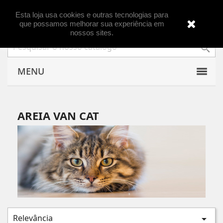

Esta loja usa cookies e outras tecnologias para
que possamos melhorar sua experiência em
nossos sites.

MENU
AREIA VAN CAT
Relevância
