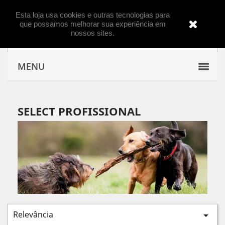

Esta loja usa cookies e outras tecnologias para
que possamos melhorar sua experiência em
nossos sites.

MENU
SELECT PROFISSIONAL
Relevância
