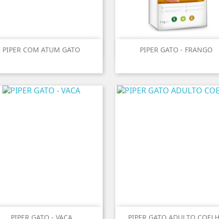


Vista rápida
Vista rápida
PIPER COM ATUM GATO
PIPER GATO - FRANGO


Vista rápida
Vista rápida
PIPER GATO - VACA
PIPER GATO ADULTO COEL