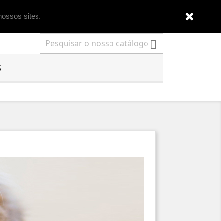
nossos sites.

S