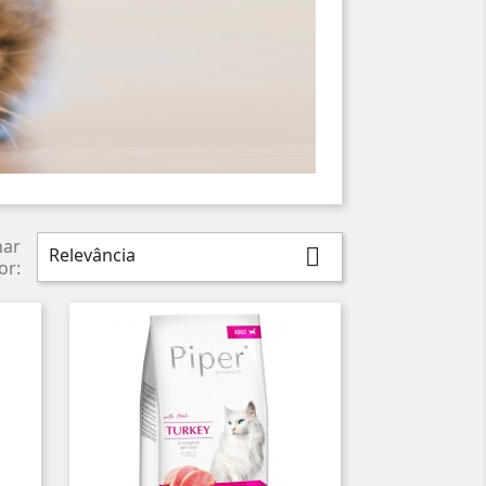
nar
Relevância

or: