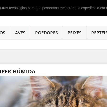
 outras tecnologias para que possamos melhorar sua experiência em 
OS
AVES
ROEDORES
PEIXES
REPTEI
IPER HÚMIDA