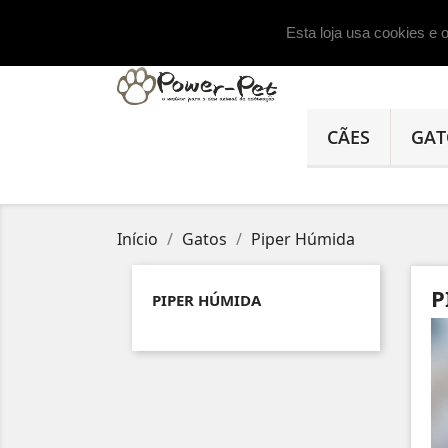
Ligue-nos:
+351 915935799
Esta loja usa cookies e
CÃES
GAT
Início
Gatos
Piper Húmida
P
PIPER HÚMIDA