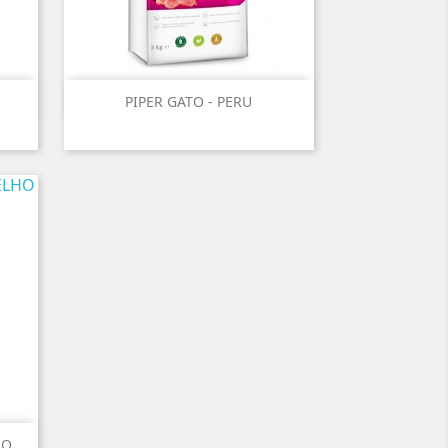

Vista rápida
PIPER GATO - PERU
HO